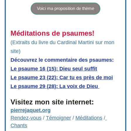
Voici ma proposition de thème
Méditations de psaumes!
(Extraits du livre du Cardinal Martini sur mon 
site)
Découvrez le commentaire des psaumes:
Le psaume 16 (15): Dieu seul suffit
Le psaume 23 (22): Car tu es près de moi
Le psaume 29 (28): La voix de Dieu 
Visitez mon site internet: 
pierrejaquet.org
Rendez-vous
 / 
Témoign
er
 / 
Méditations
 /
Chants